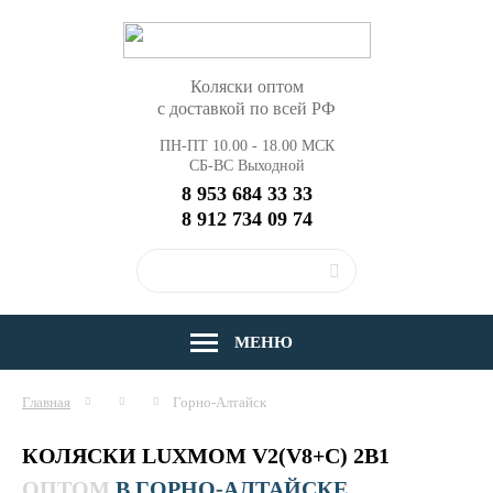
Коляски оптом
с доставкой по всей РФ
ПН-ПТ 10.00 - 18.00 МСК
СБ-ВС Выходной
8 953 684 33 33
8 912 734 09 74
МЕНЮ
Главная
Горно-Алтайск
КОЛЯСКИ LUXMOM V2(V8+C) 2В1
ОПТОМ
В ГОРНО-АЛТАЙСКЕ