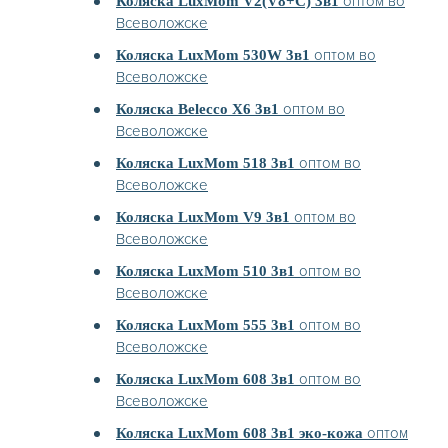
оптом во
Коляска LuxMom V2(V8+C) 3в1
Всеволожске
оптом во
Коляска LuxMom 530W 3в1
Всеволожске
оптом во
Коляска Belecco X6 3в1
Всеволожске
оптом во
Коляска LuxMom 518 3в1
Всеволожске
оптом во
Коляска LuxMom V9 3в1
Всеволожске
оптом во
Коляска LuxMom 510 3в1
Всеволожске
оптом во
Коляска LuxMom 555 3в1
Всеволожске
оптом во
Коляска LuxMom 608 3в1
Всеволожске
оптом
Коляска LuxMom 608 3в1 эко-кожа