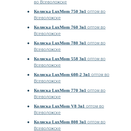
во Всеволожске
оптом во
Коляска LuxMom 750 3в1
Всеволожске
оптом во
Коляска LuxMom 760 3в1
Всеволожске
оптом во
Коляска LuxMom 780 3в1
Всеволожске
оптом во
Коляска LuxMom 558 3в1
Всеволожске
оптом во
Коляска LuxMom 608-2 3в1
Всеволожске
оптом во
Коляска LuxMom 770 3в1
Всеволожске
оптом во
Коляска LuxMom V8 3в1
Всеволожске
оптом во
Коляска LuxMom 808 3в1
Всеволожске