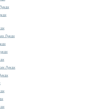
Луках
уках
ках
их Луках
ках
Луках
ках
ких Луках
Луках
х
ках
ах
ках