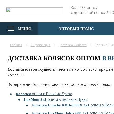
Коляски оптом
с доставкой по всей Р
МЕНЮ
ОПТОВЫЙ ПРАЙС
Главная
Информация
Доставка и оплата
Великие Лук
ДОСТАВКА КОЛЯСОК ОПТОМ
В 
Доставка товара осуществляется платно, согласно тарифам
компании.
Выберите необходимый товар и запросите оптовый прайс:
оптом в Великих Луках
Коляски
оптом в Великих Луках
LuxMom 2в1
оптом в Вели
Коляска Cobabe KDD-6300X 2в1
оптом в Велик
Коляска LuxMom Dalux 608 2в1