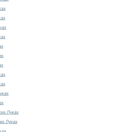
ках
ках
ках
ках
ах
ах
ах
ках
ках
уках
ах
ких Луках
их Луках
ках