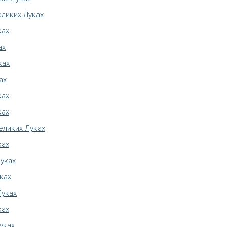
еликих Луках
ках
ах
ках
ах
ках
ках
еликих Луках
ках
Луках
ках
Луках
ках
уках