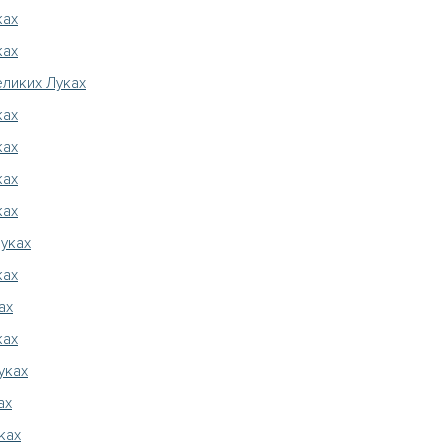
ках
ках
еликих Луках
ках
ках
ках
ках
Луках
ках
ах
ках
уках
ах
ках