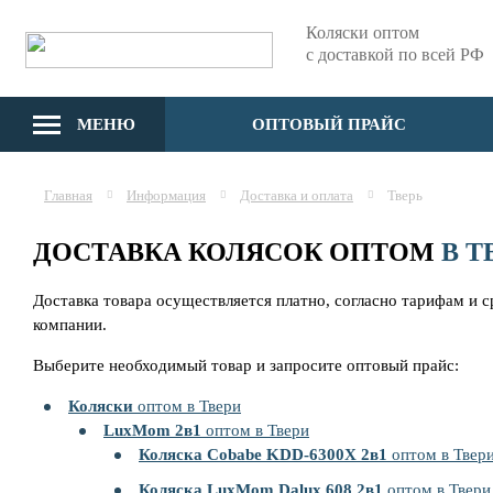
Коляски оптом
с доставкой по всей РФ
МЕНЮ
ОПТОВЫЙ ПРАЙС
Главная
Информация
Доставка и оплата
Тверь
ДОСТАВКА КОЛЯСОК ОПТОМ
В Т
Доставка товара осуществляется платно, согласно тарифам и 
компании.
Выберите необходимый товар и запросите оптовый прайс:
Коляски
оптом в Твери
LuxMom 2в1
оптом в Твери
Коляска Cobabe KDD-6300X 2в1
оптом в Твер
Коляска LuxMom Dalux 608 2в1
оптом в Твери