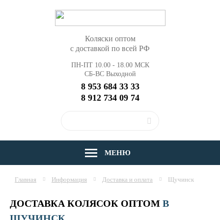
Коляски оптом
с доставкой по всей РФ
ПН-ПТ 10.00 - 18.00 МСК
СБ-ВС Выходной
8 953 684 33 33
8 912 734 09 74
МЕНЮ
Главная
Информация
Доставка и оплата
Щучинск
ДОСТАВКА КОЛЯСОК ОПТОМ
В
ЩУЧИНСК