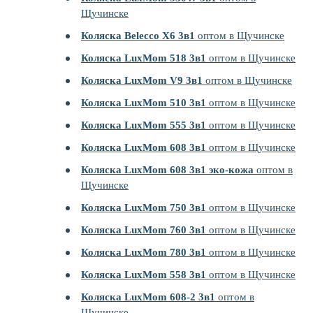
Щучинске
Коляска Belecco X6 3в1
оптом в Щучинске
Коляска LuxMom 518 3в1
оптом в Щучинске
Коляска LuxMom V9 3в1
оптом в Щучинске
Коляска LuxMom 510 3в1
оптом в Щучинске
Коляска LuxMom 555 3в1
оптом в Щучинске
Коляска LuxMom 608 3в1
оптом в Щучинске
Коляска LuxMom 608 3в1 эко-кожа
оптом в
Щучинске
Коляска LuxMom 750 3в1
оптом в Щучинске
Коляска LuxMom 760 3в1
оптом в Щучинске
Коляска LuxMom 780 3в1
оптом в Щучинске
Коляска LuxMom 558 3в1
оптом в Щучинске
Коляска LuxMom 608-2 3в1
оптом в
Щучинске