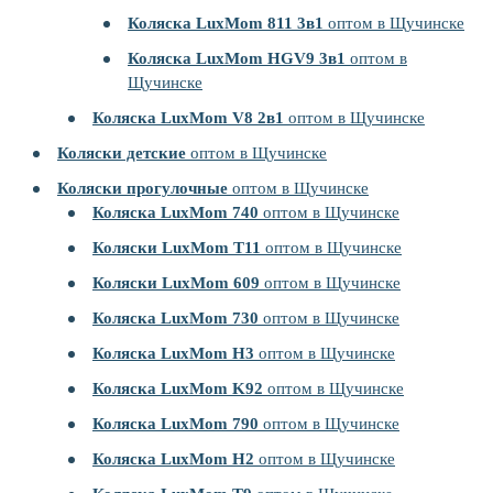
Коляска LuxMom 811 3в1
оптом в Щучинске
Коляска LuxMom HGV9 3в1
оптом в
Щучинске
Коляска LuxMom V8 2в1
оптом в Щучинске
Коляски детские
оптом в Щучинске
Коляски прогулочные
оптом в Щучинске
Коляска LuxMom 740
оптом в Щучинске
Коляски LuxMom T11
оптом в Щучинске
Коляски LuxMom 609
оптом в Щучинске
Коляска LuxMom 730
оптом в Щучинске
Коляска LuxMom H3
оптом в Щучинске
Коляска LuxMom K92
оптом в Щучинске
Коляска LuxMom 790
оптом в Щучинске
Коляска LuxMom H2
оптом в Щучинске