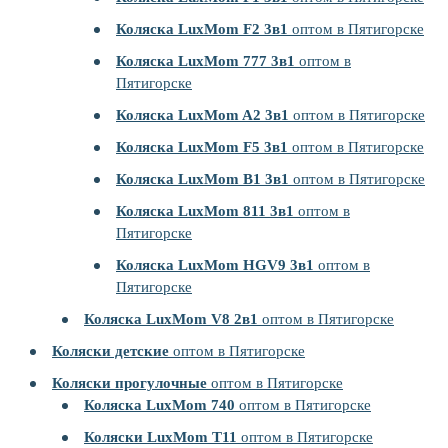
Коляска LuxMom F2 3в1
оптом в Пятигорске
Коляска LuxMom 777 3в1
оптом в
Пятигорске
Коляска LuxMom A2 3в1
оптом в Пятигорске
Коляска LuxMom F5 3в1
оптом в Пятигорске
Коляска LuxMom B1 3в1
оптом в Пятигорске
Коляска LuxMom 811 3в1
оптом в
Пятигорске
Коляска LuxMom HGV9 3в1
оптом в
Пятигорске
Коляска LuxMom V8 2в1
оптом в Пятигорске
Коляски детские
оптом в Пятигорске
Коляски прогулочные
оптом в Пятигорске
Коляска LuxMom 740
оптом в Пятигорске
Коляски LuxMom T11
оптом в Пятигорске