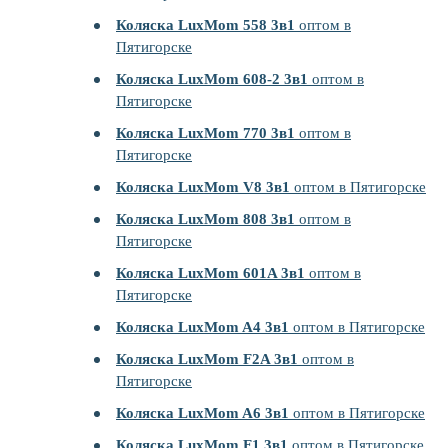
Коляска LuxMom 558 3в1
оптом в
Пятигорске
Коляска LuxMom 608-2 3в1
оптом в
Пятигорске
Коляска LuxMom 770 3в1
оптом в
Пятигорске
Коляска LuxMom V8 3в1
оптом в Пятигорске
Коляска LuxMom 808 3в1
оптом в
Пятигорске
Коляска LuxMom 601A 3в1
оптом в
Пятигорске
Коляска LuxMom A4 3в1
оптом в Пятигорске
Коляска LuxMom F2A 3в1
оптом в
Пятигорске
Коляска LuxMom A6 3в1
оптом в Пятигорске
Коляска LuxMom F1 3в1
оптом в Пятигорске