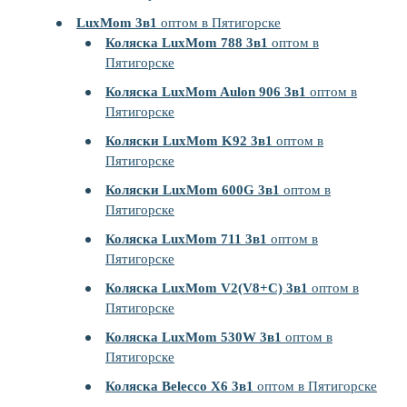
LuxMom 3в1
оптом в Пятигорске
Коляска LuxMom 788 3в1
оптом в
Пятигорске
Коляска LuxMom Aulon 906 3в1
оптом в
Пятигорске
Коляски LuxMom K92 3в1
оптом в
Пятигорске
Коляски LuxMom 600G 3в1
оптом в
Пятигорске
Коляска LuxMom 711 3в1
оптом в
Пятигорске
Коляска LuxMom V2(V8+C) 3в1
оптом в
Пятигорске
Коляска LuxMom 530W 3в1
оптом в
Пятигорске
Коляска Belecco X6 3в1
оптом в Пятигорске