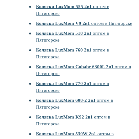
Коляски LuxMom 555 2в1
оптом в
Пятигорске
Коляска LuxMom V9 2в1
оптом в Пятигорске
Коляска LuxMom 518 2в1
оптом в
Пятигорске
Коляска LuxMom 760 2в1
оптом в
Пятигорске
Коляска LuxMom Cobabe 6300L 2в1
оптом в
Пятигорске
Коляска LuxMom 770 2в1
оптом в
Пятигорске
Коляска LuxMom 608-2 2в1
оптом в
Пятигорске
Коляска LuxMom K92 2в1
оптом в
Пятигорске
Коляска LuxMom 530W 2в1
оптом в