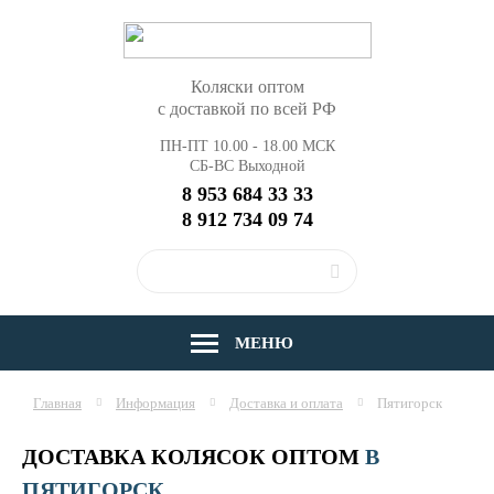
Коляски оптом
с доставкой по всей РФ
ПН-ПТ 10.00 - 18.00 МСК
СБ-ВС Выходной
8 953 684 33 33
8 912 734 09 74
МЕНЮ
Главная
Информация
Доставка и оплата
Пятигорск
ДОСТАВКА КОЛЯСОК ОПТОМ
В
ПЯТИГОРСК