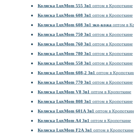
Коляска LuxMom 555 3в1
оптом в Кропоткине
Коляска LuxMom 608 3в1
оптом в Кропоткине
Коляска LuxMom 608 3в1 эко-кожа
оптом в К
Коляска LuxMom 750 3в1
оптом в Кропоткине
Коляска LuxMom 760 3в1
оптом в Кропоткине
Коляска LuxMom 780 3в1
оптом в Кропоткине
Коляска LuxMom 558 3в1
оптом в Кропоткине
Коляска LuxMom 608-2 3в1
оптом в Кропотки
Коляска LuxMom 770 3в1
оптом в Кропоткине
Коляска LuxMom V8 3в1
оптом в Кропоткине
Коляска LuxMom 808 3в1
оптом в Кропоткине
Коляска LuxMom 601A 3в1
оптом в Кропоткин
Коляска LuxMom A4 3в1
оптом в Кропоткине
Коляска LuxMom F2A 3в1
оптом в Кропоткине