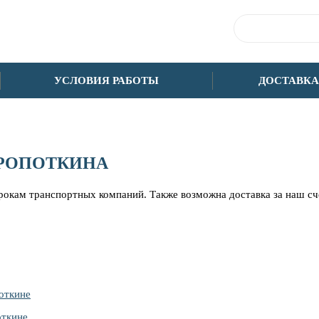
УСЛОВИЯ РАБОТЫ
ДОСТАВКА
КРОПОТКИНА
срокам транспортных компаний. Также возможна доставка за наш с
откине
откине