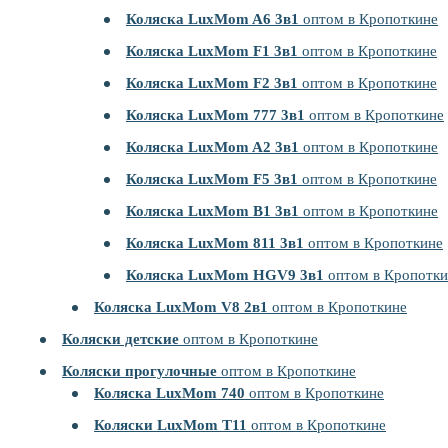
Коляска LuxMom A6 3в1
оптом в Кропоткине
Коляска LuxMom F1 3в1
оптом в Кропоткине
Коляска LuxMom F2 3в1
оптом в Кропоткине
Коляска LuxMom 777 3в1
оптом в Кропоткине
Коляска LuxMom A2 3в1
оптом в Кропоткине
Коляска LuxMom F5 3в1
оптом в Кропоткине
Коляска LuxMom B1 3в1
оптом в Кропоткине
Коляска LuxMom 811 3в1
оптом в Кропоткине
Коляска LuxMom HGV9 3в1
оптом в Кропотки
Коляска LuxMom V8 2в1
оптом в Кропоткине
Коляски детские
оптом в Кропоткине
Коляски прогулочные
оптом в Кропоткине
Коляска LuxMom 740
оптом в Кропоткине
Коляски LuxMom T11
оптом в Кропоткине