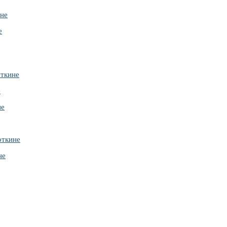
не
е
ткине
е
не
откине
не