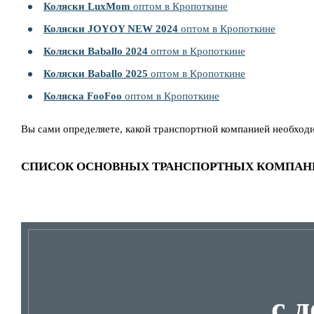
Коляски LuxMom
оптом в Кропоткине
Коляски JOYOY NEW 2024
оптом в Кропоткине
Коляски Baballo 2024
оптом в Кропоткине
Коляски Baballo 2025
оптом в Кропоткине
Коляска FooFoo
оптом в Кропоткине
Вы сами определяете, какой транспортной компанией необход
СПИСОК ОСНОВНЫХ ТРАНСПОРТНЫХ КОМПАН
с 