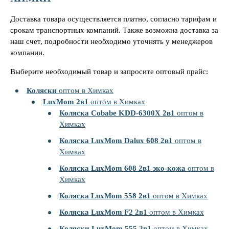
Доставка товара осуществляется платно, согласно тарифам и
срокам транспортных компаний. Также возможна доставка за
наш счет, подробности необходимо уточнять у менеджеров
компании.
Выберите необходимый товар и запросите оптовый прайс:
Коляски
оптом в Химках
LuxMom 2в1
оптом в Химках
Коляска Cobabe KDD-6300X 2в1
оптом в
Химках
Коляска LuxMom Dalux 608 2в1
оптом в
Химках
Коляска LuxMom 608 2в1 эко-кожа
оптом в
Химках
Коляска LuxMom 558 2в1
оптом в Химках
Коляска LuxMom F2 2в1
оптом в Химках
Коляски LuxMom 555 2в1
оптом в Химках