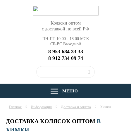
Коляски оптом
с доставкой по всей РФ
ПН-ПТ 10.00 - 18.00 МСК
СБ-ВС Выходной
8 953 684 33 33
8 912 734 09 74
МЕНЮ
Главная
Информация
Доставка и оплата
Химки
ДОСТАВКА КОЛЯСОК ОПТОМ
В
ХИМКИ