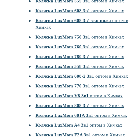
Коляска LuxMom 555 3в1
оптом в Химках
Коляска LuxMom 608 3в1
оптом в Химках
Коляска LuxMom 608 3в1 эко-кожа
оптом в
Химках
Коляска LuxMom 750 3в1
оптом в Химках
Коляска LuxMom 760 3в1
оптом в Химках
Коляска LuxMom 780 3в1
оптом в Химках
Коляска LuxMom 558 3в1
оптом в Химках
Коляска LuxMom 608-2 3в1
оптом в Химках
Коляска LuxMom 770 3в1
оптом в Химках
Коляска LuxMom V8 3в1
оптом в Химках
Коляска LuxMom 808 3в1
оптом в Химках
Коляска LuxMom 601A 3в1
оптом в Химках
Коляска LuxMom A4 3в1
оптом в Химках
Коляска LuxMom F2A 3в1
оптом в Химках