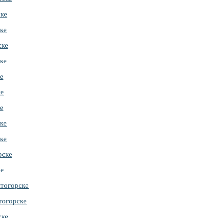
ске
ке
ске
ке
е
ке
е
ке
ке
рске
ке
тогорске
тогорске
ске