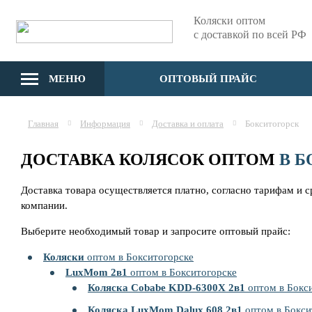
Коляски оптом
с доставкой по всей РФ
МЕНЮ
ОПТОВЫЙ ПРАЙС
Главная
Информация
Доставка и оплата
Бокситогорск
ДОСТАВКА КОЛЯСОК ОПТОМ
В 
Доставка товара осуществляется платно, согласно тарифам и 
компании.
Выберите необходимый товар и запросите оптовый прайс:
Коляски
оптом в Бокситогорске
LuxMom 2в1
оптом в Бокситогорске
Коляска Cobabe KDD-6300X 2в1
оптом в Бокс
Коляска LuxMom Dalux 608 2в1
оптом в Бокси