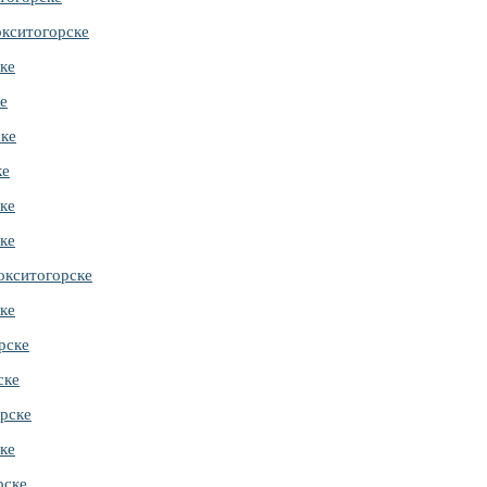
кситогорске
ке
е
ске
ке
ке
ке
окситогорске
ке
рске
ске
рске
ке
рске