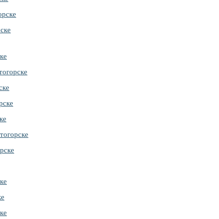
орске
ске
ке
тогорске
ске
рске
ке
тогорске
рске
ке
ке
ке