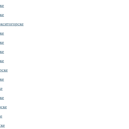
ке
ке
кситогорске
ке
ке
ке
ке
рске
ке
ке
ке
рске
ке
ске